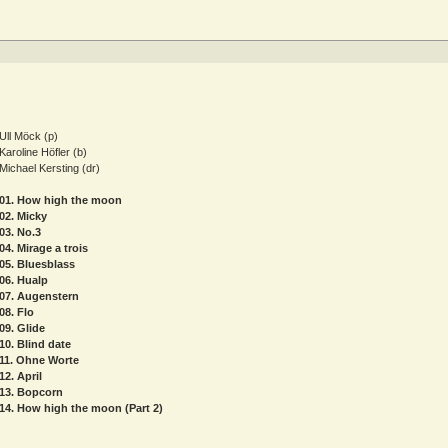
Ull Möck (p)
Karoline Höfler (b)
Michael Kersting (dr)
01. How high the moon
02. Micky
03. No.3
04. Mirage a trois
05. Bluesblass
06. Hualp
07. Augenstern
08. Flo
09. Glide
10. Blind date
11. Ohne Worte
12. April
13. Bopcorn
14. How high the moon (Part 2)