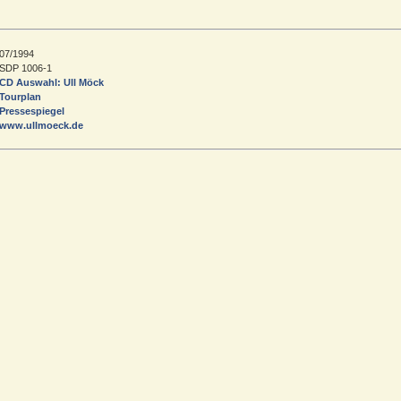
07/1994
SDP 1006-1
CD Auswahl: Ull Möck
Tourplan
Pressespiegel
www.ullmoeck.de