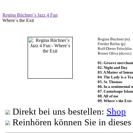
Regina Büchner´s Jazz 4 Fun
Where´s the Exit
Regina Büchner (ts)
Frieder Berlin (p)
Rolf-Dieter Fröschlin 
Reiner Oliva (dr,voc)
01. Groove merchan
02. Night and Day
03. A Matter of Intens
04. The Lady is a T
05. St. Thomas
06. In a sentimental
07. Cantaloupe Islan
08. All of me
09. Where´s the Exit
Direkt bei uns bestellen:
Shop
Reinhören können Sie in diese