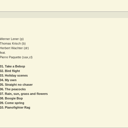
Werner Lener (p)
Thomas Krisch (b)
Herbert Wachter (dr)
feat.
Pierre Paquette (sax,cl)
01. Take a Bebop
02. Bird flight
03. Holiday scenes
04. My own
05. Straight no chaser
06. The peacocks
07. Rain, sun, grass and flowers
08. Boogie Bop
09. Come spring
10. Pianofighter Rag