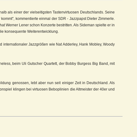
alb als einer der vielseitigsten Tastenvirtuosen Deutschlands. Seine
ger kommt", kommentierte einmal der SDR - Jazzpapst Dieter Zimmerle.
 hat Werner Lener schon Konzerte bestritten. Als Sideman spielte er in
die konsequente Weiterentwicklung.
 und internationaler Jazzgrößen wie Nat Adderley, Hank Mobley, Woody
heless, beim Uli Gutscher Quartett, der Bobby Burgess Big Band, mit
ildung genossen, lebt aber nun seit einiger Zeit in Deutschland. Als
onspiel klingen bei virtuosen Beboplinien die Altmeister der 40er und