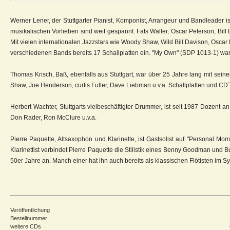
Werner Lener, der Stuttgarter Pianist, Komponist, Arrangeur und Bandleader i
musikalischen Vorlieben sind weit gespannt: Fats Waller, Oscar Peterson, Bil
Mit vielen internationalen Jazzstars wie Woody Shaw, Wild Bill Davison, Oscar K
verschiedenen Bands bereits 17 Schallplatten ein. "My Own" (SDP 1013-1) wa
Thomas Krisch, Baß, ebenfalls aus Stuttgart, war über 25 Jahre lang mit seine
Shaw, Joe Henderson, curtis Fuller, Dave Liebman u.v.a. Schallplatten und CD´
Herbert Wachter, Stuttgarts vielbeschäftigter Drummer, ist seit 1987 Dozent
Don Rader, Ron McClure u.v.a.
Pierre Paquette, Altsaxophon und Klarinette, ist Gastsolist auf "Personal Mo
Klarinettist verbindet Pierre Paquette die Stilistik eines Benny Goodman und 
50er Jahre an. Manch einer hat ihn auch bereits als klassischen Flötisten im 
Veröffentlichung
Bestellnummer
weitere CDs