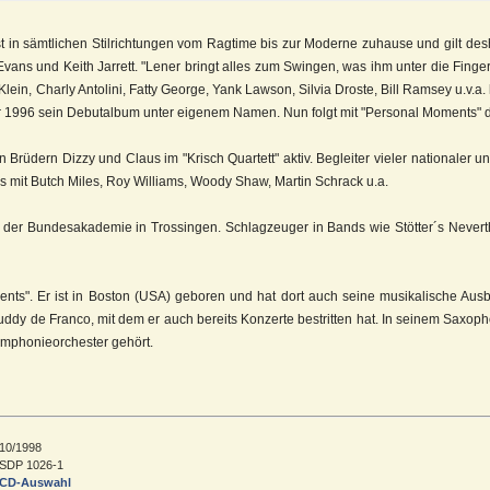
st in sämtlichen Stilrichtungen vom Ragtime bis zur Moderne zuhause und gilt desh
l Evans und Keith Jarrett. "Lener bringt alles zum Swingen, was ihm unter die Fin
lein, Charly Antolini, Fatty George, Yank Lawson, Silvia Droste, Bill Ramsey u.v.a.
r 1996 sein Debutalbum unter eigenem Namen. Nun folgt mit "Personal Moments" 
n Brüdern Dizzy und Claus im "Krisch Quartett" aktiv. Begleiter vieler nationaler
s mit Butch Miles, Roy Williams, Woody Shaw, Martin Schrack u.a.
 an der Bundesakademie in Trossingen. Schlagzeuger in Bands wie Stötter´s Nevert
ments". Er ist in Boston (USA) geboren und hat dort auch seine musikalische Ausb
Buddy de Franco, mit dem er auch bereits Konzerte bestritten hat. In seinem Saxoph
Symphonieorchester gehört.
10/1998
SDP 1026-1
CD-Auswahl