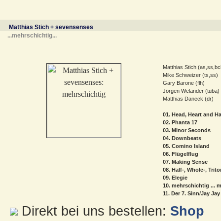
Matthias Stich + sevensenses
...mehrschichtig...
Matthias Stich (as,ss,bc
Mike Schweizer (ts,ss)
Gary Barone (flh)
Jörgen Welander (tuba)
Matthias Daneck (dr)
01. Head, Heart and H
02. Phanta 17
03. Minor Seconds
04. Downbeats
05. Comino Island
06. Flügelflug
07. Making Sense
08. Half-, Whole-, Tri
09. Elegie
10. mehrschichtig ... m
11. Der 7. Sinn/Jay Jay
Direkt bei uns bestellen:
Shop