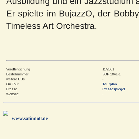
Ausbildung und ein Jazzstudium 
Er spielte im BujazzO, der Bobb
Timeless Art Orchestra.
Veröffentlichung
11/2001
Bestellnummer
SDP 1041-1
weitere CDs
-
On Tour
Tourplan
Presse
Pressespiegel
Website:
-
www.satindoll.de