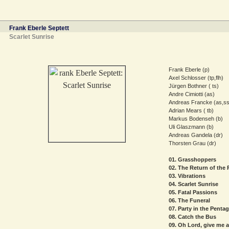
Frank Eberle Septett
Scarlet Sunrise
Frank Eberle (p)
Axel Schlosser (tp,flh)
Jürgen Bothner ( ts)
Andre Cimiotti (as)
Andreas Francke (as,ss
Adrian Mears ( tb)
Markus Bodenseh (b)
Uli Glaszmann (b)
Andreas Gandela (dr)
Thorsten Grau (dr)
01. Grasshoppers
02. The Return of the 
03. Vibrations
04. Scarlet Sunrise
05. Fatal Passions
06. The Funeral
07. Party in the Penta
08. Catch the Bus
09. Oh Lord, give me a