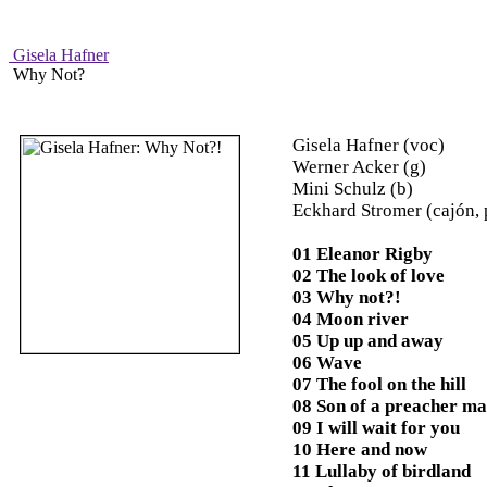
Gisela Hafner
Why Not?
Gisela Hafner (voc)
Werner Acker (g)
Mini Schulz (b)
Eckhard Stromer (cajón, 
01 Eleanor Rigby
02 The look of love
03 Why not?!
04 Moon river
05 Up up and away
06 Wave
07 The fool on the hill
08 Son of a preacher m
09 I will wait for you
10 Here and now
11 Lullaby of birdland