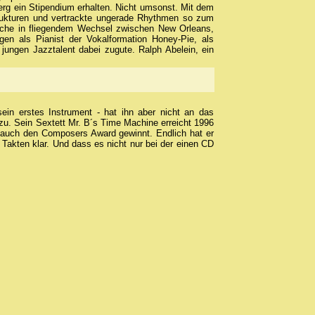
erg ein Stipendium erhalten. Nicht umsonst. Mit dem
 Strukturen und vertrackte ungerade Rhythmen so zum
üche in fliegendem Wechsel zwischen New Orleans,
en als Pianist der Vokalformation Honey-Pie, als
ungen Jazztalent dabei zugute. Ralph Abelein, ein
ein erstes Instrument - hat ihn aber nicht an das
 zu. Sein Sextett Mr. B´s Time Machine erreicht 1996
 auch den Composers Award gewinnt. Endlich hat er
Takten klar. Und dass es nicht nur bei der einen CD