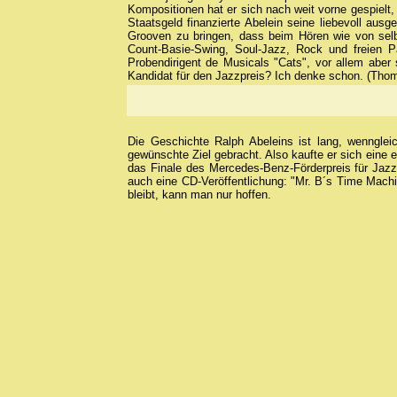
Kompositionen hat er sich nach weit vorne gespielt
Staatsgeld finanzierte Abelein seine liebevoll aus
Grooven zu bringen, dass beim Hören wie von sel
Count-Basie-Swing, Soul-Jazz, Rock und freien P
Probendirigent de Musicals "Cats", vor allem abe
Kandidat für den Jazzpreis? Ich denke schon. (Thom
Die Geschichte Ralph Abeleins ist lang, wennglei
gewünschte Ziel gebracht. Also kaufte er sich eine 
das Finale des Mercedes-Benz-Förderpreis für Jaz
auch eine CD-Veröffentlichung: "Mr. B´s Time Machi
bleibt, kann man nur hoffen.