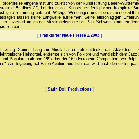
, Förderpreise eingeheimst und zuletzt von der Kunststiftung Baden-Württemb
gestattete Erstlings-CD, bei der er das Kunststück fertig bringt, komplexe
bst gute Stimmung entsteht. Witzige Wendungen und überraschende Stilbr
assagen lassen keine Langweile aufkeimen. Seine einschlägigen Erfahrung
r sein Jazzstudium an der Musikhochschule bei Paul Schwarz kommen dem j
as Staiber)
[ Frankfurter Neue Presse 2/2003 ]
ch witzig. Seinen Hang zur Musik hat er früh entdeckt, das Akkordeon - s
elektronische Heimorgel, entfernte sich von Folklore und wand sich dem Jazz
z und Popularmusik und 1997 das der 16th European Competition, wo Ralph
ne". An Begabung hat Ralph Abelein reichlich, das wird nach den ersten paar 
[
Satin Doll Productions
]