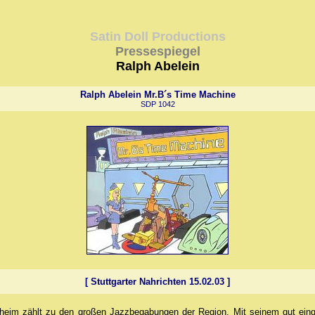
Satin Doll Productions
Pressespiegel
Ralph Abelein
Ralph Abelein Mr.B´s Time Machine
SDP 1042
.
[
Stuttgarter Nahrichten 15.02.03
]
lsheim zählt zu den großen Jazzbegabungen der Region. Mit seinem gut eing